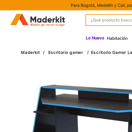
Para Bogotá, Medellín y Cali, p
¿Qué producto buscas?
1
.
Gamers
2
.
Closet
Lo Nuevo
Habitación
3
.
Escritorio
Escritorio gamer
Escritorio Gamer L
4
.
Centro Entretenimiento
5
.
Estación Trabajo
6
.
Camas
7
.
Mesa Tv
8
.
Armario
9
.
Mesa Noche
10
.
Escritorios