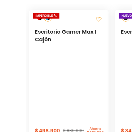
IMPERDIBLE 🏷️
NUEVO
Dirección de email
ásico
Escritorio Gamer Max 1
Esc
Cajón
Título
Ahorra
Ahorra
$
498
.
900
$
34
$
689
.
900