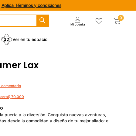
.
Aplica Términos y condiciones
0
Ver en tu espacio
Gamer Lax
n comentario
horra
$
70
.
000
to
la puerta a la diversión. Conquista nuevas aventuras,
das desde la comodidad y diseño de tu mejor aliado: el