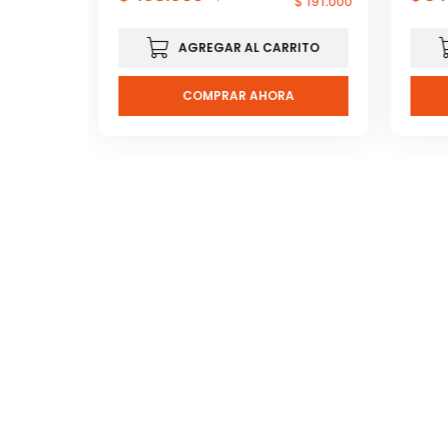
$
130
.
000
$
191
.
000
RITO
AGREGAR AL CARRITO
A
COMPRAR AHORA