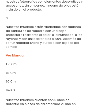
nuestras fotografías con elementos decorativos y
accesorios, sin embargo, ninguno de ellos está
incluido en el producto.
Si
Nuestros muebles están fabricados con tableros
de partículas de madera con una capa
protectora resistente al calor, a la humedad, a los
rayones y son antibacteriales el 99%. Además de
ser un material liviano y durable con el paso del
tiempo.
Ver Manual
150 Cm
88 Cm
60 Cm
94 KG
Nuestros muebles cuentan con 5 años de
garantía en piezas de aglomerado y 1 año en