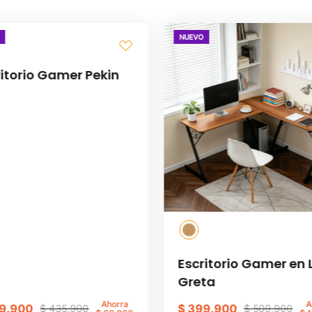
NUEVO
ritorio Gamer Pekin
ENVIAR COMENTARIO
Escritorio Gamer en 
Greta
Ahorra
A
9
.
900
$
399
.
900
$
435
.
900
$
509
.
900