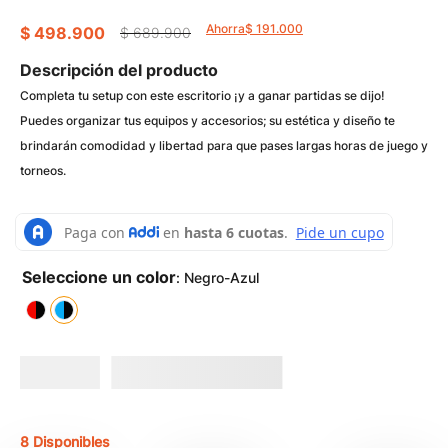
9
.
Mesa Noche
Ahorra
$
191
.
000
$
498
.
900
$
689
.
900
10
.
Comoda
Descripción del producto
Completa tu setup con este escritorio ¡y a ganar partidas se dijo!
Puedes organizar tus equipos y accesorios; su estética y diseño te
brindarán comodidad y libertad para que pases largas horas de juego y
torneos.
:
Negro-Azul
8 Disponibles