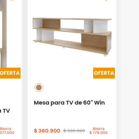
Mesa para TV de 60" Win
a TV
Ahorra
Ahorra
$
360
.
900
$
539
.
900
377
.
000
$
179
.
000