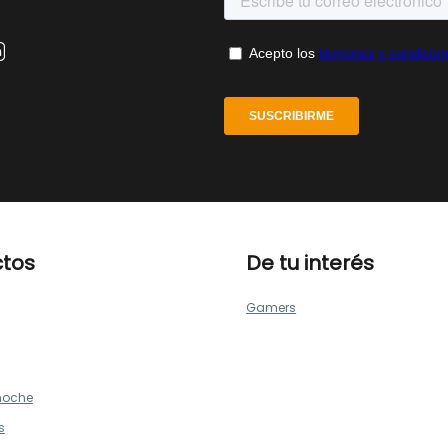
ctos
De tu interés
Gamers
noche
s