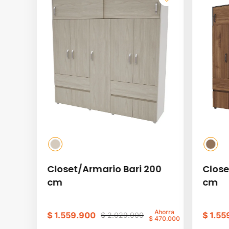
Closet/Armario Bari 200
Close
cm
cm
Ahorra
$
1
.
559
.
900
$
1
.
55
$
2
.
029
.
900
$
470
.
000