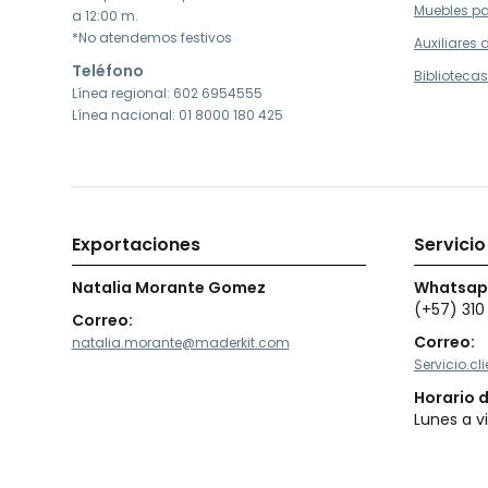
Muebles pa
a 12:00 m.
*No atendemos festivos
Auxiliares
Teléfono
Bibliotecas
Línea regional: 602 6954555
Línea nacional: 01 8000 180 425
Exportaciones
Servicio
Natalia Morante Gomez
Whatsap
(+57) 310
Correo:
Correo:
natalia.morante@maderkit.com
Servicio.c
Horario 
Lunes a v