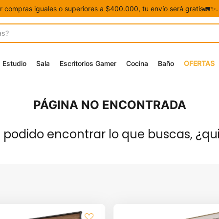
or compras iguales o superiores a $400.000, tu envío será gratis🚛✨
Estudio
Sala
Escritorios Gamer
Cocina
Baño
OFERTAS
PÁGINA NO ENCONTRADA
odido encontrar lo que buscas, ¿qu