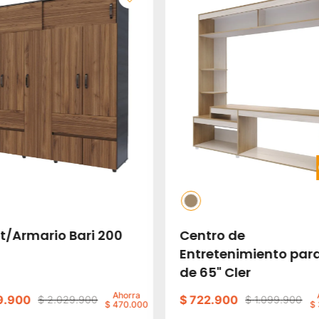
t/Armario Bari 200
Centro de
Entretenimiento par
de 65" Cler
Ahorra
9
.
900
$
722
.
900
$
2
.
029
.
900
$
1
.
099
.
900
$
470
.
000
$