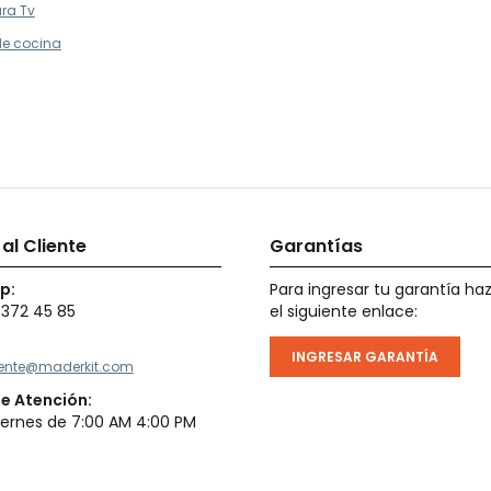
ra Tv
 de cocina
 al Cliente
Garantías
p:
Para ingresar tu garantía haz
 372 45 85
el siguiente enlace:
INGRESAR GARANTÍA
liente@maderkit.com
de Atención:
iernes de 7:00 AM 4:00 PM