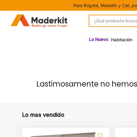
Para Bogotá, Medellín y Cali, p
¿Qué producto buscas?
1
.
Gamers
Lo Nuevo
Habitación
2
.
Closet
3
.
Escritorio
4
.
Centro Entretenimiento
5
.
Estación Trabajo
Lastimosamente no hemos p
6
.
Camas
7
.
Mesa Tv
8
.
Armario
Lo mas vendido
9
.
Mesa Noche
10
.
Escritorios