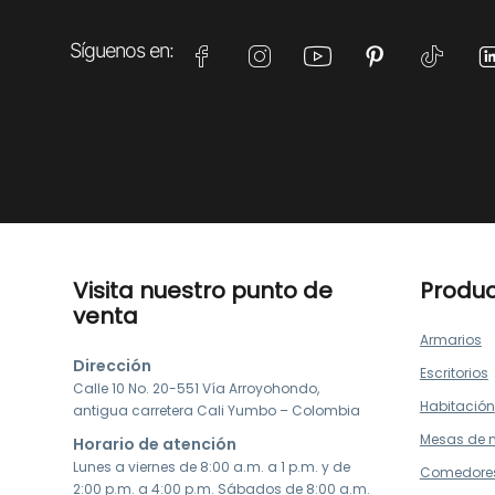
Visita nuestro punto de
Produ
venta
Armarios
Dirección
Escritorios
Calle 10 No. 20-551 Vía Arroyohondo,
Habitación
antigua carretera Cali Yumbo – Colombia
Mesas de 
Horario de atención
Lunes a viernes de 8:00 a.m. a 1 p.m. y de
Comedore
2:00 p.m. a 4:00 p.m. Sábados de 8:00 a.m.