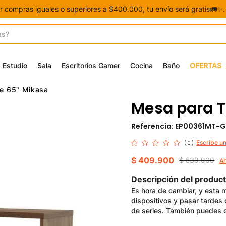
or compras iguales o superiores a $400.000, tu envío será gratis🚛✨
Estudio
Sala
Escritorios Gamer
Cocina
Baño
OFERTAS
e 65" Mikasa
Mesa para T
Referencia
:
EP00361MT-
Escribe u
(
0
)
$
409
.
900
$
539
.
900
A
Descripción del produc
Es hora de cambiar, y esta 
dispositivos y pasar tardes 
de series. También puedes da