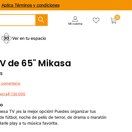
.
Aplica Términos y condiciones
0
Ver en tu espacio
V de 65" Mikasa
GS
n comentario
horra
$
130
.
000
to
mesa TV ¡es la mejor opción! Puedes organizar tus
de fútbol, noche de pelis de terror, de drama o maratón
rle play a tu música favorita.