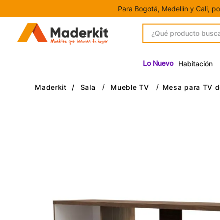
Para Bogotá, Medellín y Cali, p
¿Qué producto buscas?
1
.
Gamers
Lo Nuevo
Habitación
2
.
Closet
Sala
Mueble TV
Mesa para TV d
3
.
Escritorio
4
.
Centro Entretenimiento
5
.
Estación Trabajo
6
.
Camas
7
.
Mesa Tv
8
.
Armario
9
.
Mesa Noche
10
.
Escritorios