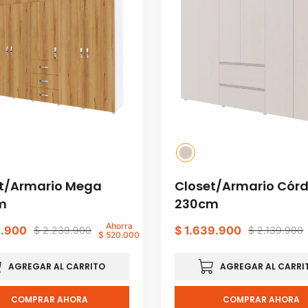
t/Armario Mega
Closet/Armario Cór
m
230cm
Ahorra
9
.
900
$
1
.
639
.
900
$
2
.
239
.
900
$
2
.
139
.
900
$
520
.
000
AGREGAR AL CARRITO
AGREGAR AL CARRI
COMPRAR AHORA
COMPRAR AHORA