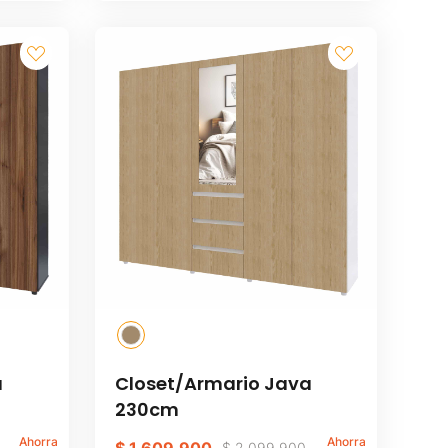
a
Closet/Armario Java
230cm
Ahorra
Ahorra
$
2
.
099
.
900