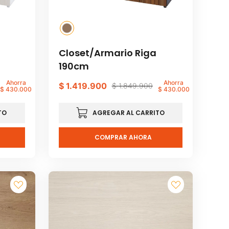
Closet/Armario Riga
190cm
Ahorra
Ahorra
$
1
.
419
.
900
$
1
.
849
.
900
$
430
.
000
$
430
.
000
TO
AGREGAR AL CARRITO
COMPRAR AHORA