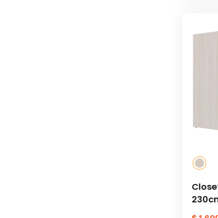
Close
230c