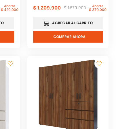
Ahorra
Ahorra
$
1
.
209
.
900
$
1
.
579
.
900
$
420
.
000
$
370
.
000
TO
AGREGAR AL CARRITO
COMPRAR AHORA