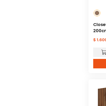
Close
200c
$
1
.
60