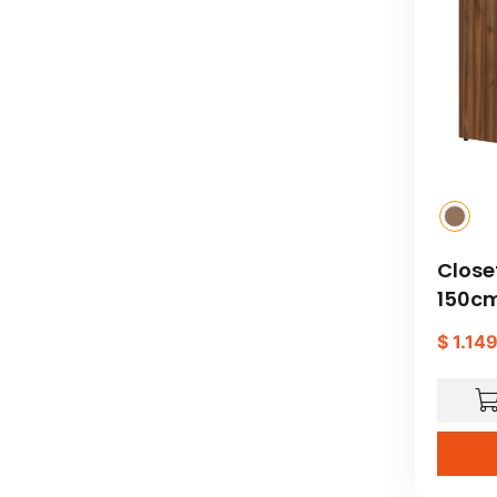
Close
150c
$
1
.
14