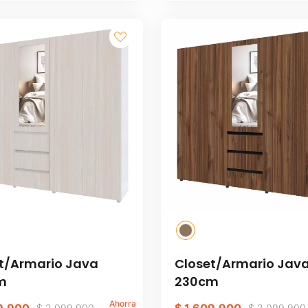
t/Armario Java
Closet/Armario Jav
m
230cm
Ahorra
$
2
.
099
.
900
$
2
.
099
.
900