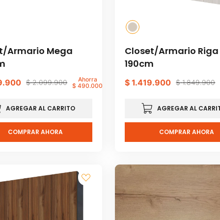
t/Armario Mega
Closet/Armario Riga
m
190cm
Ahorra
9
.
900
$
1
.
419
.
900
$
2
.
099
.
900
$
1
.
849
.
900
$
490
.
000
AGREGAR AL CARRITO
AGREGAR AL CARRI
COMPRAR AHORA
COMPRAR AHORA