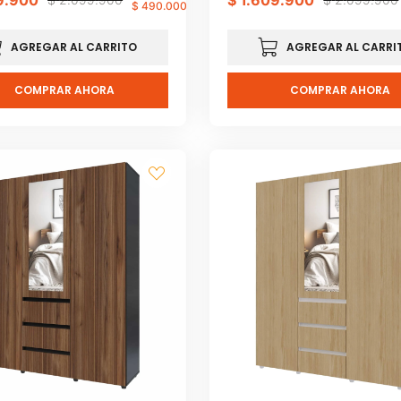
9
.
900
$
1
.
609
.
900
$
490
.
000
AGREGAR AL CARRITO
AGREGAR AL CARRI
COMPRAR AHORA
COMPRAR AHORA