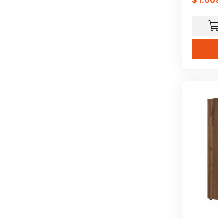
$
1
.
60