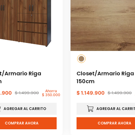
t/Armario Riga
Closet/Armario Riga
m
150cm
Ahorra
9
.
900
$
1
.
149
.
900
$
1
.
499
.
900
$
1
.
499
.
900
$
350
.
000
AGREGAR AL CARRITO
AGREGAR AL CARRI
COMPRAR AHORA
COMPRAR AHORA