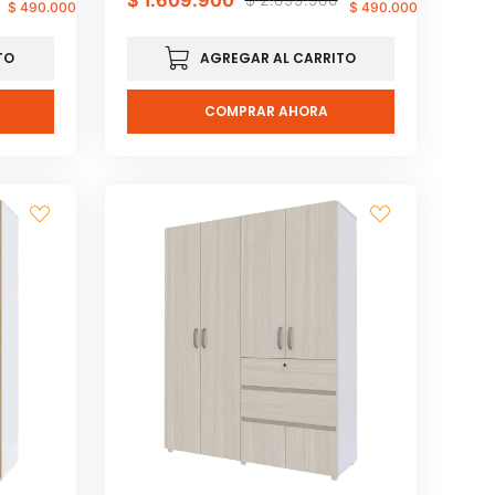
$
1
.
609
.
900
$
490
.
000
$
490
.
000
TO
AGREGAR AL CARRITO
COMPRAR AHORA