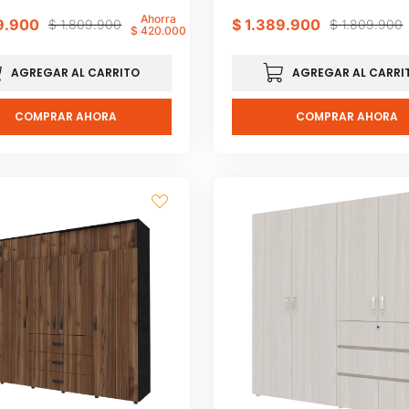
Ahorra
9
.
900
$
1
.
389
.
900
$
1
.
809
.
900
$
1
.
809
.
900
$
420
.
000
AGREGAR AL CARRITO
AGREGAR AL CARRI
COMPRAR AHORA
COMPRAR AHORA