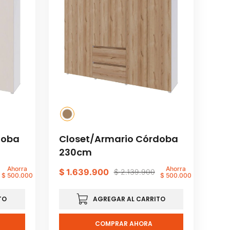
doba
Closet/Armario Córdoba
230cm
Ahorra
Ahorra
$
1
.
639
.
900
$
2
.
139
.
900
$
500
.
000
$
500
.
000
TO
AGREGAR AL CARRITO
COMPRAR AHORA