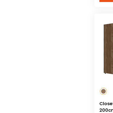
Close
200c