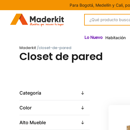
Para Bogotá, Medellín y Cali, p
¿Qué producto buscas?
1
.
Gamers
2
.
Closet
Lo Nuevo
Habitación
3
.
Escritorio
Maderkit
/closet-de-pared
Closet de pared
4
.
Centro Entretenimiento
5
.
Estación Trabajo
6
.
Camas
7
.
Mesa Tv
Categoría
8
.
Armario
9
.
Mesa Noche
Color
10
.
Escritorios
Alto Mueble