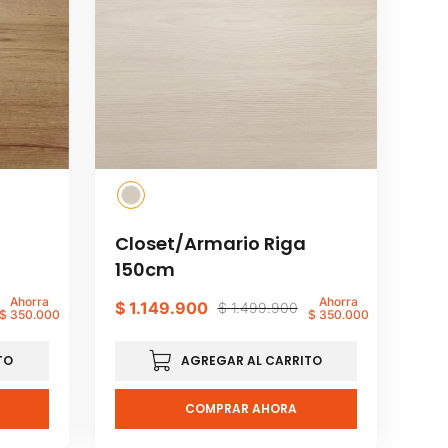
Closet/Armario Riga
150cm
Ahorra
Ahorra
$
1
.
149
.
900
$
1
.
499
.
900
$
350
.
000
$
350
.
000
TO
AGREGAR AL CARRITO
COMPRAR AHORA