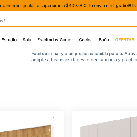
or compras iguales o superiores a $400.000, tu envío será gratis🚛✨
Estudio
Sala
Escritorios Gamer
Cocina
Baño
OFERTAS
Fácil de armar y a un precio asequible para ti. Atré
adapte a tus necesidades: orden, armonía y practicid